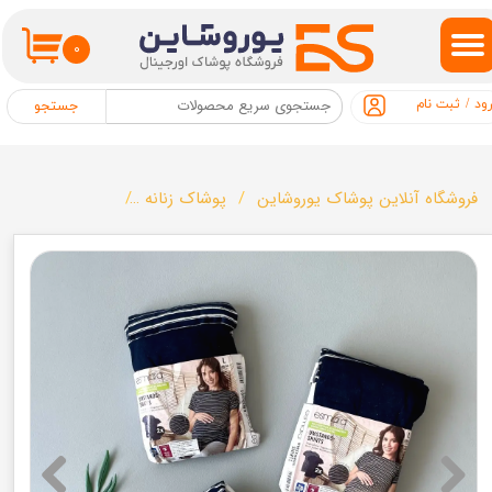
حساب کاربری من
۰
تغییر گذر واژه
ود
/
ثبت نام
جستجو
سفارشات
خروج از حساب کاربری
فروشگاه آنلاین پوشاک یوروشاین
پوشاک زنانه
پک دوتایی تیشرت حام