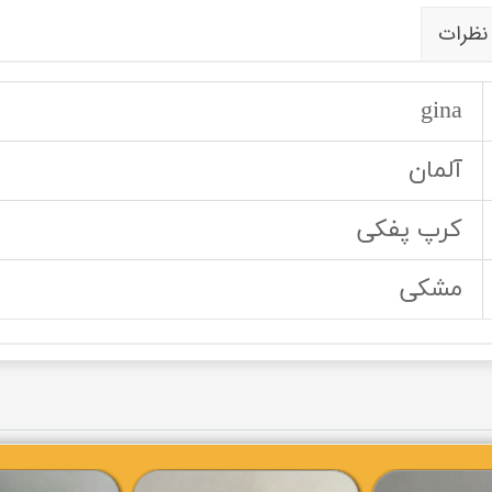
نظرات
gina
آلمان
کرپ پفکی
مشکی