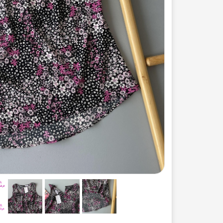
ست لباس مردانه
ژاکت زنانه
شورت
مایو و گن
سرهم و تولوم
ست لباس زنان
کیف و کفش
کاپشن زنانه