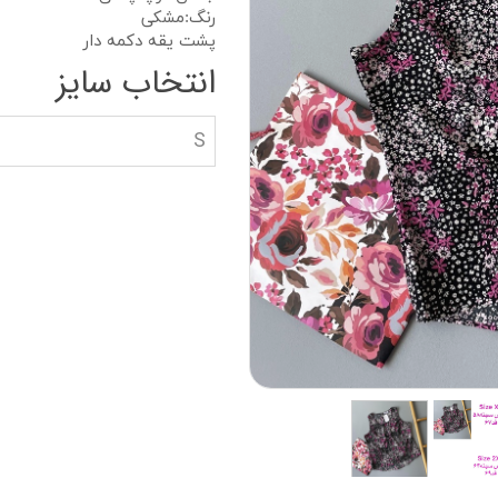
دستکش گلف
سویشرت بلوز هود
رنگ:مشکی
پشت یقه دکمه دار
کاپشن بچه گانه
انتخاب سایز
جوراب دستکش کلا
S
ه
کیف و کفش بچگان
عینک آفتابی بچگان