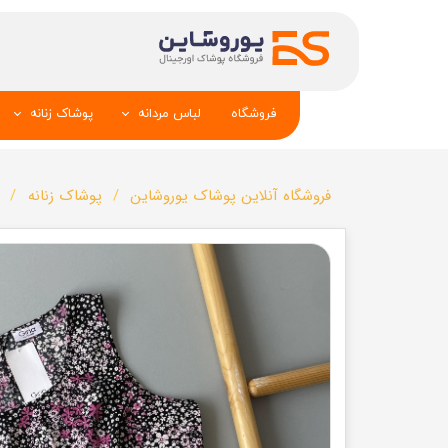
فروشگاه
لباس مردانه
پوشاک زنانه
پیراهن و کراوات
شومیز
فروشگاه آنلاین پوشاک یوروشاین
پوشاک زنانه
تک کت و جلیقه
تونیک و مانت
شلوار
تاپ _شلوارک_دا
تیشرت
شال و کلاه
تاپ و شلوارک
بلوز_هودی_سوی
کیف و کفش
تیشرت زنانه
سویشرت_بلوز_هودی
شلوار زنانه
کاپشن_دستکش_کلاه
لباس زیر زنان