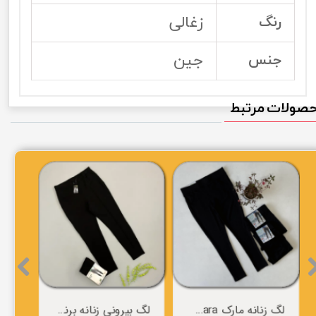
زغالی
رنگ
جین
جنس
صولات مرتبط
لگ زنانه مارک esmara
لگ بیرونی زنانه برند esmara