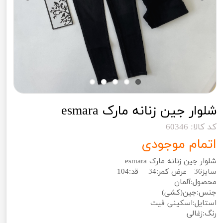
شلوار جین زنانه مارک esmara
کد کالا: 60346
اتمام موجودی
شلوار جین زنانه مارک esmara
سایز36 عرض کمر:34 قد:104
محصول:آلمان
جنس:جین(کشی)
استایل:اسکینی فیت
رنگ:زغالی