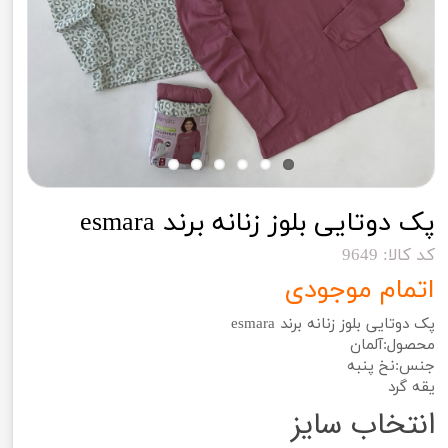
پک دوتایی بلوز زنانه برند esmara
کد کالا: 9649
اتمام موجودی
پک دوتایی بلوز زنانه برند esmara
محصول:آلمان
جنس:نخ پنبه
یقه گرد
انتخاب سایز