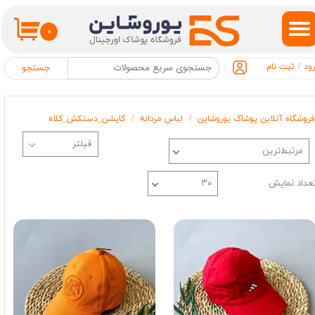
حساب کاربری من
۰
تغییر گذر واژه
ود
/
ثبت نام
جستجو
سفارشات
فروشگاه آنلاین پوشاک یوروشاین
لباس مردانه
کاپشن_دستکش_کلاه
خروج از حساب کاربری
مرتبط‌ترین
عداد نمایش
۳۰