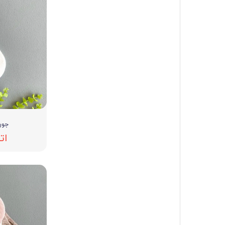
جوراب
ات