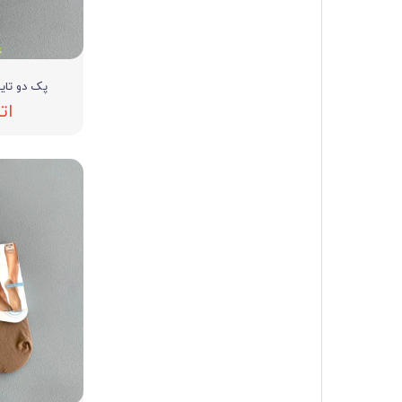
پک دو تایی پ
ات