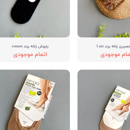
دستکش گلف
سویشرت بلوز هود
کاپشن بچه گانه
جوراب دستکش کلا
ه
کیف و کفش بچگان
یری زنانه برند I am
پاپوش زنانه برند esmara
عینک آفتابی بچگان
مام موجودی
اتمام موجودی