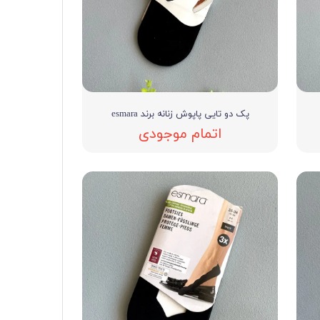
ی
ه
ه
پک دو تایی پاپوش زنانه برند esmara
ه
اتمام موجودی