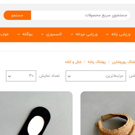
جستجو
ورزشی زنانه
ورزشی مردانه
اکسسوری
بچگانه
خواب 
تیشرت ورزشی زنانه
شلوار اسلش و لگ
بدلیجات
شلوار بچگانه
و
شلوارک ورزشی
سویشرت
عینک آفتابی
تیشرت بچگانه
وشاک یوروشاین
پوشاک زنانه
شال و کلاه
من
تاپ ورزشی زنانه
تیشرت ورزشی مردانه
ست بچگانه
حوله
ساس
مرتبط‌ترین
تعداد نمایش
۳۰
لگ ورزشی
شلوارک ورزشی مردانه
سارافون و تونیک
شرت
نیم تنه
تاپ ورزشی مردانه
زیردکمه نوزادی
سویشرت ورزشی
اسکارف
لباس زیر بچگانه
استیندار ورزشی
کلاه
شلوارک بچگانه
ه
جوراب ورزشی
بیس ورزشی
پیراهن بچگانه