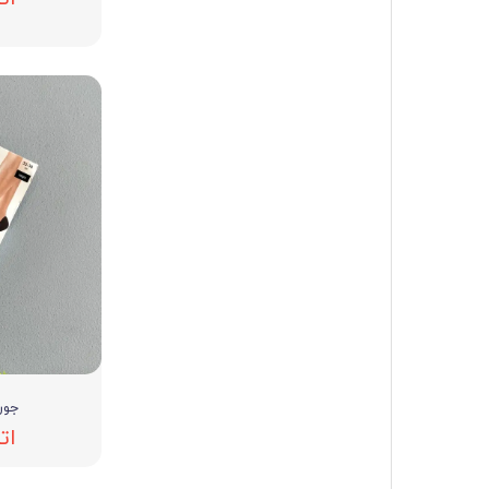
جوراب
ات