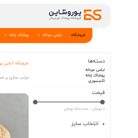
فروشگاه
لباس مردانه
پوشاک زنانه
پیراهن و کراوات
شومیز
دسته‌ها
تک کت و جلیقه
تونیک و مانت
فروشگاه آنلاین پ
لباس مردانه
شلوار
تاپ _شلوارک_دا
پوشاک زنانه
مرتب سازی بر ا
اکسسوری
تیشرت
شال و کلاه
قیمت
تاپ و شلوارک
بلوز_هودی_سوی
کیف و کفش
تیشرت زنانه
۰ تومان - ۵۸۰,۰۰۰ تومان
سویشرت_بلوز_هودی
شلوار زنانه
انتخاب سایز
کاپشن_دستکش_کلاه
لباس زیر زنان