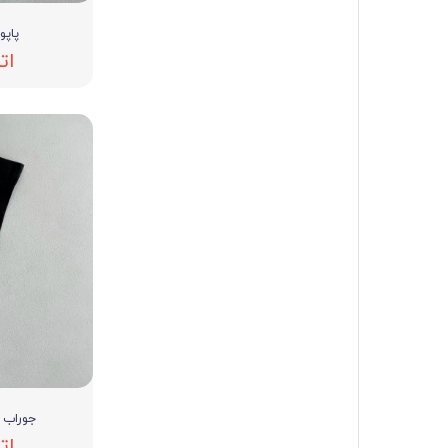
پاپوش
ات
جوراب زنانه 
ات