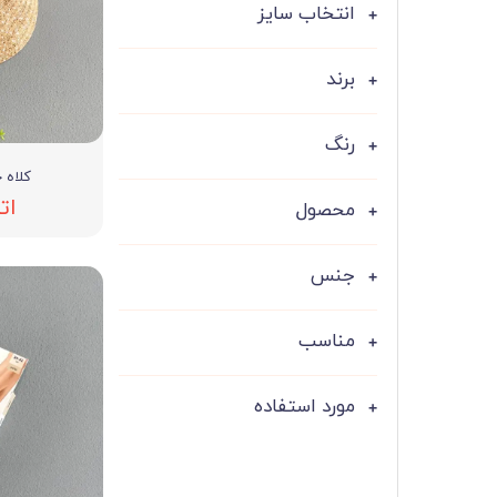
انتخاب سایز
ست لباس مردانه
ژاکت زنانه
شورت
مایو و گن
برند
سرهم و تولوم
رنگ
ست لباس زنان
کلاه حص
کیف و کفش
ات
محصول
کاپشن زنانه
جنس
مناسب
مورد استفاده