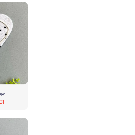
جوراب
ات