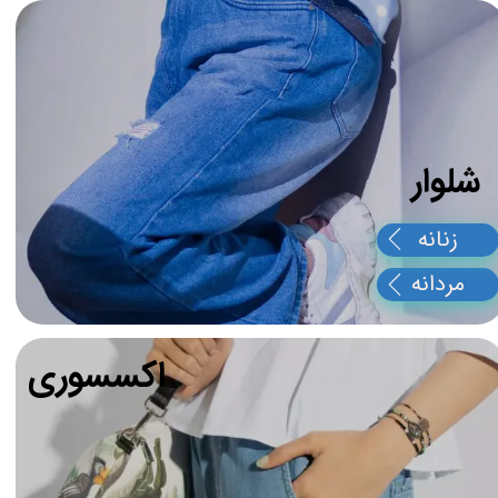
​شلوار ​​​​​​​
زنانه
مردانه
​اکسسوری