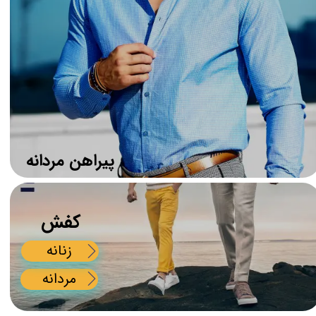
​​پیراهن مردانه
​کفش
زنانه
مردانه