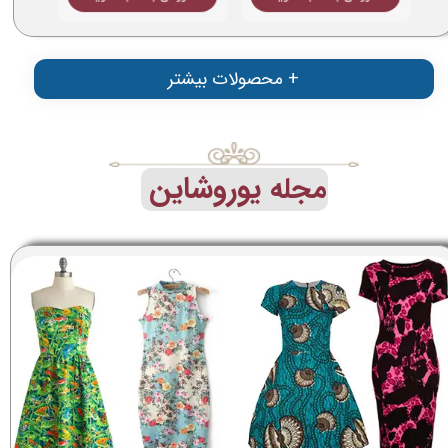
محصولات بیشتر +
یوروشاین
​مجله