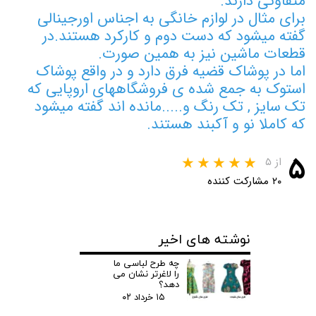
متفاوتی دارند.
برای مثال در لوازم خانگی به اجناس اورجینالی
گفته میشود که دست دوم و کارکرد هستند.در
قطعات ماشین نیز به همین صورت.
اما در پوشاک قضیه فرق دارد و در واقع پوشاک
استوک به جمع شده ی فروشگاههای اروپایی که
تک سایز , تک رنگ و.....مانده اند گفته میشود
که کاملا نو و آکبند هستند.
۵
از ۵
۲۰ مشارکت کننده
نوشته های اخیر
چه طرح لباسی ما
را لاغرتر نشان می
دهد؟
۱۵ خرداد ۰۲