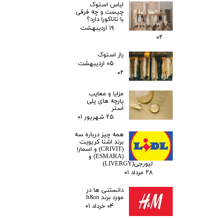
لباس استوک
چیست و چه فرقی
با تاناکورا دارد؟
۱۹ اردیبهشت
★
★
۰۲
راز استوک
۰۵ اردیبهشت
۰۲
مزایا و معایب
پارچه های پلی
استر
۲۵ شهریور ۰۱
همه چیز درباره سه
برند اشنا کریویت
(CRIVIT) و اسمارا
(ESMARA) و
لیورجی(LIVERGY)
۲۸ مرداد ۰۱
دانستنی ها در
مورد برند h&m
۰۴ خرداد ۰۱