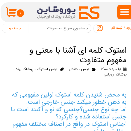
حساب کاربری من
۰
تغییر گذر واژه
ود
/
ثبت نام
جستجو
سفارشات
استوک کلمه ای آشنا با معنی و
خروج از حساب کاربری
مفهوم متفاوت
۱۸ خرداد ۱۴۰۰
لباس
،
دانش
لباس استوک
،
پوشاک برند
،
پوشاک اروپایی
به محض شنیدن کلمه استوک اولین مفهومی که
به ذهن خطور میکند جنس خارجی است.
اما چه نوع جنسی؟جنسی که نو و آکبند است یا
جنس استفاده شده و کارکرد؟
اجناس استوک در واقع در اصناف مختلف مفهوم